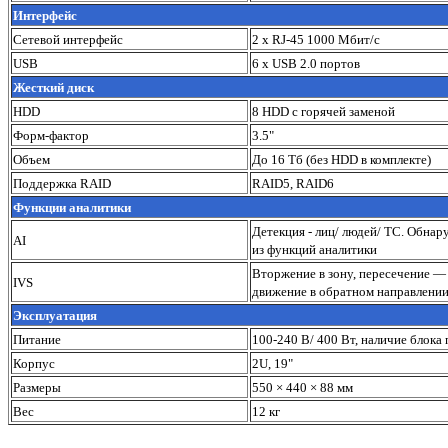
Интерфейс
Сетевой интерфейс
2 х RJ-45 1000 Мбит/с
USB
6 х USB 2.0 портов
Жесткий диск
HDD
8 HDD с горячей заменой
Форм-фактор
3.5"
Объем
До 16 Тб (без HDD в комплекте)
Поддержка RAID
RAID5, RAID6
Функции аналитики
Детекция - лиц/ людей/ ТС. Обна
AI
из функций аналитики
Вторжение в зону, пересечение —
IVS
движение в обратном направлении
Эксплуатация
Питание
100-240 В/ 400 Вт, наличие блока
Корпус
2U, 19"
Размеры
550 × 440 × 88 мм
Вес
12 кг