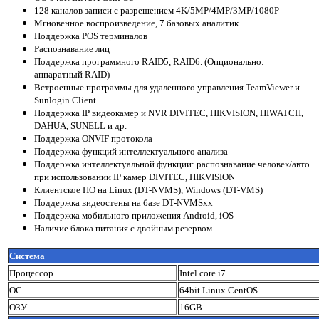
128 каналов записи с разрешением 4K/5MP/4MP/3MP/1080P
Мгновенное воспроизведение, 7 базовых аналитик
Поддержка POS терминалов
Распознавание лиц
Поддержка программного RAID5, RAID6. (Опционально:
аппаратный RAID)
Встроенные программы для удаленного управления TeamViewer и
Sunlogin Client
Поддержка IP видеокамер и NVR DIVITEC, HIKVISION, HIWATCH,
DAHUA, SUNELL и др.
Поддержка ONVIF протокола
Поддержка функций интеллектуального анализа
Поддержка интеллектуальной функции: распознавание человек/авто
при использовании IP камер DIVITEC, HIKVISION
Клиентское ПО на Linux (DT-NVMS), Windows (DT-VMS)
Поддержка видеостены на базе DT-NVMSхх
Поддержка мобильного приложения Android, iOS
Наличие блока питания с двойным резервом.
Система
Процессор
Intel core i7
ОС
64bit Linux CentOS
ОЗУ
16GB