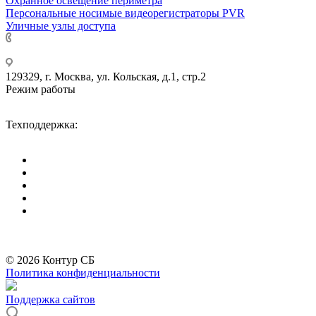
Охранное освещение периметра
Персональные носимые видеорегистраторы PVR
Уличные узлы доступа
+7 495 275-14-25
129329, г. Москва, ул. Кольская, д.1, стр.2
Режим работы
Пн-Пт: с 09-00 до 18-00 (МСК),
Сб-Вс: выходные дни.
Техподдержка:
info@divitec.ru
*
Бренды организации Meta, признанной экстремистской и запрещённой на
территории РФ
© 2026 Контур СБ
Политика конфиденциальности
Поддержка сайтов