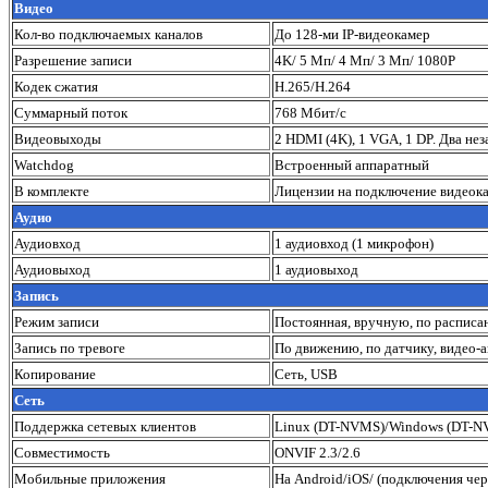
Видео
Кол-во подключаемых каналов
До 128-ми IP-видеокамер
Разрешение записи
4K/ 5 Mп/ 4 Mп/ 3 Mп/ 1080P
Кодек сжатия
H.265/H.264
Суммарный поток
768 Мбит/с
Видеовыходы
2 HDMI (4K), 1 VGA, 1 DP. Два не
Watchdog
Встроенный аппаратный
В комплекте
Лицензии на подключение видеок
Аудио
Аудиовход
1 аудиовход (1 микрофон)
Аудиовыход
1 аудиовыход
Запись
Режим записи
Постоянная, вручную, по распис
Запись по тревоге
По движению, по датчику, видео-
Копирование
Сеть, USB
Сеть
Поддержка сетевых клиентов
Linux (DT-NVMS)/Windows (DT-N
Совместимость
ONVIF 2.3/2.6
Мобильные приложения
На Android/iOS/ (подключения чер