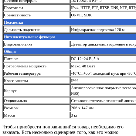
Сетевой интерфейс
10/100Mbit RJ-45
Протоколы
IPv4, HTTP, FTP, RTSP, DNS, NTP, RT
Совместимость
ONVIF, SDK
Подсветка
Дальность подсветки
Инфракрасная подсветка 120 м
Интеллектуальные функции
Видеоаналитика
Детектор движения, вторжение в зону
Общие
Питание
DC 12~24 В, 5 А
Потребляемая мощность
Макс. 48 Ватт
Рабочая температура
-40°C...+55°, холодный пуск при -30°
Класс защиты
IP66
Антикоррозионное покрытие всего кор
Корпус
NSS)
Опционально
Стеклоочиститель оптической линзы
Размеры
206 х 147 мм
Масса
3 кг
Чтобы приобрести понравившийся товар, необходимо его
заказать. Есть несколько сценариев того, как это можно