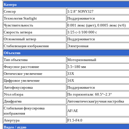
Камера
Сенсор
1/2.8" SONY327
Технология Starlight
Поддерживается
Чувствительность
0.001 люкс (цвет), 0.0005 люкс (ч/б)
Скорость затвора
1/25 с-1/100 000 с
Отложенный затвор
Поддерживается
Стабилизация изображения
Электронная
Объектив
Тип объектива
Моторизованный
Фокусное расстояние
5.5~180 мм
Оптическое увеличение
33X
Цифровое увеличение
16X
Автофокусировка
Поддерживается
Угол обзора
По горизонтали: 60.5°~2.3°
Диафрагма
Автоматическая/ручная настройка
Стабильная фокусировка
AF/AE
изображения
Апертура
F1.5-F4.0
Видео / аудио