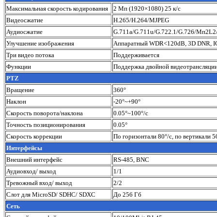
Максимальная скорость кодирования
2 Мп (1920×1080) 25 к/с
Видеосжатие
H.265/H.264/MJPEG
Аудиосжатие
G.711a/G.711u/G.722.1/G.726/Мп2
Улучшение изображения
Аппаратный WDR<120dB, 3D DNR, IC
Три видео потока
Поддерживается
Функции
Поддержка двойной видеотрансляции 
PTZ
Вращение
360°
Наклон
-20°~+90°
Скорость поворота/наклона
0.05°~100°/с
Точность позиционирования
0.05°
Скорость коррекции
По горизонтали 80°/с, по вертикали 5
Интерфейсы
Внешний интерфейс
RS-485, BNC
Аудиовход/ выход
1/1
Тревожный вход/ выход
2/2
Слот для MicroSD/ SDHC/ SDXC
До 256 Гб
Сеть