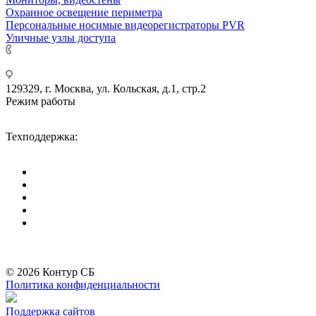
Охранное освещение периметра
Персональные носимые видеорегистраторы PVR
Уличные узлы доступа
+7 495 275-14-25
129329, г. Москва, ул. Кольская, д.1, стр.2
Режим работы
Пн-Пт: с 09-00 до 18-00 (МСК),
Сб-Вс: выходные дни.
Техподдержка:
info@divitec.ru
*
Бренды организации Meta, признанной экстремистской и запрещённой на
территории РФ
© 2026 Контур СБ
Политика конфиденциальности
Поддержка сайтов