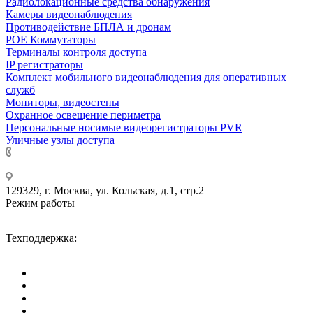
Радиолокационные средства обнаружения
Камеры видеонаблюдения
Противодействие БПЛА и дронам
РОЕ Коммутаторы
Терминалы контроля доступа
IP регистраторы
Комплект мобильного видеонаблюдения для оперативных
служб
Мониторы, видеостены
Охранное освещение периметра
Персональные носимые видеорегистраторы PVR
Уличные узлы доступа
+7 495 275-14-25
129329, г. Москва, ул. Кольская, д.1, стр.2
Режим работы
Пн-Пт: с 09-00 до 18-00 (МСК),
Сб-Вс: выходные дни.
Техподдержка:
info@divitec.ru