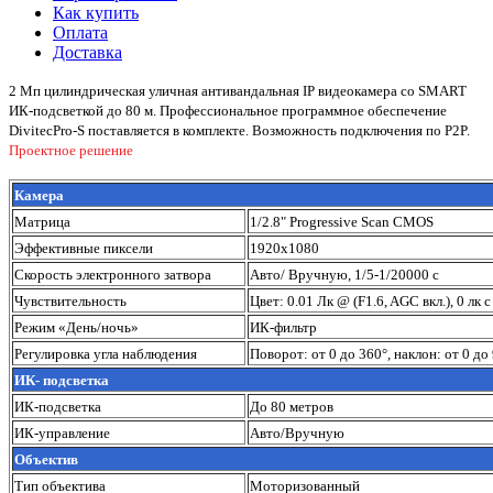
Как купить
Оплата
Доставка
2 Мп цилиндрическая уличная антивандальная IP видеокамера со SMART
ИК-подсветкой до 80 м. Профессиональное программное обеспечение
DivitecPro-S поставляется в комплекте. Возможность подключения по P2P.
Проектное решение
Камера
Матрица
1/2.8" Progressive Scan CMOS
Эффективные пиксели
1920x1080
Скорость электронного затвора
Авто/ Вручную, 1/5-1/20000 с
Чувствительность
Цвет: 0.01 Лк @ (F1.6, AGC вкл.), 0 л
Режим «День/ночь»
ИК-фильтр
Регулировка угла наблюдения
Поворот: от 0 до 360°, наклон: от 0 до
ИК- подсветка
ИК-подсветка
До 80 метров
ИК-управление
Авто/Вручную
Объектив
Тип объектива
Моторизованный