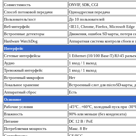
Совместимость
ONVIF, SDK, CGI
Способ потоковой передачи
Одноадресная передача
Пользователь/хост
До 10 пользователей
Веб-интерфейс
<IE11, Chrome, Firefox, Microsoft Edge
Встроенные детекторы
Движения, ошибок SD карты, потеря се
Hardware WatchDog
Аппаратная система контроля сбоев и 
Интерфейс
Сетевые интерфейсы
1 Ethernet (10/100 Base-T) RJ-45 разъе
Аудио
1 вход / 1 выход
Тревожный интерфейс
1 вход / 1 выход
Встроенный микрофон
Нет
Локальное хранение
Встроенный слот для microSD-карты, 
Аппаратный сброс
Есть
Основное
Рабочие условия
-45°C...+60°C, холодный пуск при -30°
Влажность
90% или меньше (без конденсата)
Питание
DС 12 В / PoE
Потребляемая мощность
Макс. 8 Вт
Сертификаты
CE/FCC