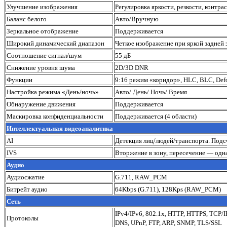
Улучшение изображения
Регулировка яркости, резкости, контр
Баланс белого
Авто/Вручную
Зеркальное отображение
Поддерживается
Широкий динамический диапазон
Четкое изображение при яркой задней 
Соотношение сигнал/шум
55 дБ
Снижение уровня шума
2D/3D DNR
Функции
9:16 режим «коридор», HLC, BLC, Def
Настройка режима «День/ночь»
Авто/ День/ Ночь/ Время
Обнаружение движения
Поддерживается
Маскировка конфиденциальности
Поддерживается (4 области)
Интеллектуальная видеоаналитика
AI
Детекция лиц/людей/транспорта. Подс
IVS
Вторжение в зону, пересечение — одн
Аудио
Аудиосжатие
G.711, RAW_PCM
Битрейт аудио
64Kbps (G.711), 128Kps (RAW_PCM)
Сеть
IPv4/IPv6, 802.1x, HTTP, HTTPS, TCP/
Протоколы
DNS, UPnP, FTP, ARP, SNMP, TLS/SSL