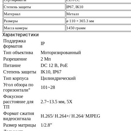
Степень защиты
IP67, IK10
Материал
Металл
Размеры
ø 110 × 365.3 мм
Масса камеры
1450 грамм
Характеристики
Поддержка
IP
форматов
Тип объектива
Моторизированный
Разрешение
2 Mп
Питание
DC 12 В, PoE
Степень защиты
IK10, IP67
Тип корпуса
Цилиндрический
Угол обзора по
101~28
горизонтали°
Фокусное
расстояние для
2.7~13.5 мм, 5Х
ТП
Формат сжатия
H.265/ H.264+/ H.264/ MJPEG
видеосигнала
Размер матрицы
1/2.8”