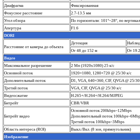
Диафрагма
Фиксированная
Фокусное расстояние
2.7-13.5 мм
Угол обзора
По горизонтали: 101°~28°, по вертикал
Апертура
F1.6
DORI
Детекция
Наблю
Расстояние от камеры до объекта
От 48 до 152 м
От 19.2
Видео
Максимальное разрешение
2 Мп (1920x1080) 25 к/с
Основной поток
1920×1080, 1280×720 @ 25/30 к/с
Дополнительный поток
D1, VGA, 640×360, CIF, QVGA @ 25/30 
Третий поток
VGA, CIF, QVGA @ 25/30 к/с
Видеосжатие
H.265+/H.264+/H.264/MJPEG
Битрейт
CBR/VBR
Основной поток 200kbps~12Mbps
Битрейт видео
Дополнительный поток 100kbps~6Mb
Третий поток 100kbps~3Mbps
Область интереса (ROI)
Выкл./Вкл. (8 зон, прямоугольник)
Изображение