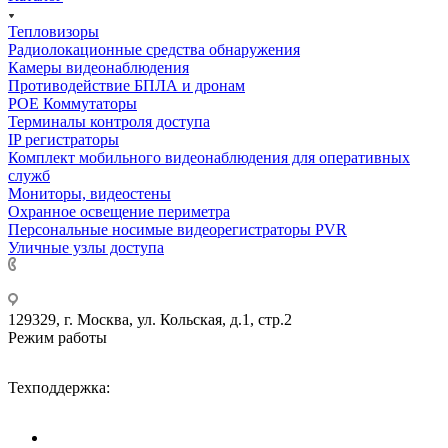
Тепловизоры
Радиолокационные средства обнаружения
Камеры видеонаблюдения
Противодействие БПЛА и дронам
РОЕ Коммутаторы
Терминалы контроля доступа
IP регистраторы
Комплект мобильного видеонаблюдения для оперативных
служб
Мониторы, видеостены
Охранное освещение периметра
Персональные носимые видеорегистраторы PVR
Уличные узлы доступа
+7 495 275-14-25
129329, г. Москва, ул. Кольская, д.1, стр.2
Режим работы
Пн-Пт: с 09-00 до 18-00 (МСК),
Сб-Вс: выходные дни.
Техподдержка:
info@divitec.ru