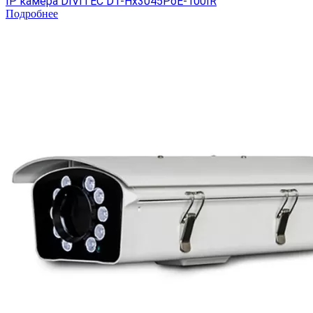
IP камера DIVITEC DT-Hх3045PoE-100IR
Подробнее