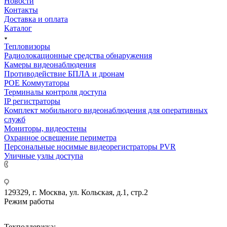
Новости
Контакты
Доставка и оплата
Каталог
Тепловизоры
Радиолокационные средства обнаружения
Камеры видеонаблюдения
Противодействие БПЛА и дронам
РОЕ Коммутаторы
Терминалы контроля доступа
IP регистраторы
Комплект мобильного видеонаблюдения для оперативных
служб
Мониторы, видеостены
Охранное освещение периметра
Персональные носимые видеорегистраторы PVR
Уличные узлы доступа
+7 495 275-14-25
129329, г. Москва, ул. Кольская, д.1, стр.2
Режим работы
Пн-Пт: с 09-00 до 18-00 (МСК),
Сб-Вс: выходные дни.
Техподдержка: