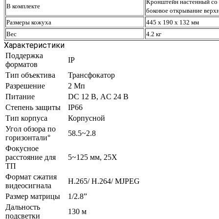
Кронштейн настенный со с
В комплекте
боковое открывание верхн
Размеры кожуха
445 х 190 х 132 мм
Вес
4.2 кг
Характеристики
Поддержка
IP
форматов
Тип объектива
Трансфокатор
Разрешение
2 Mп
Питание
DC 12 В, AC 24 В
Степень защиты
IP66
Тип корпуса
Корпусной
Угол обзора по
58.5~2.8
горизонтали°
Фокусное
расстояние для
5~125 мм, 25Х
ТП
Формат сжатия
H.265/ H.264/ MJPEG
видеосигнала
Размер матрицы
1/2.8”
Дальность
130 м
подсветки