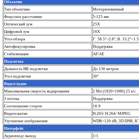
Объектив
Тип объектива
Моторизованный
Фокусное расстояние
5-125 мм
Оптический зум
25Х
Цифровой зум
16Х
Угол обзора
Г: 58.5°~2.8°, В: 33.2°~1.5
Автофокусировка
Поддержка
Стабилизация
AF/AE
Подсветка
Дальность ИК подсветки
До 130 метров
Угол подсветки
30°
Видео/аудио
Максимальная скорость кодирования
2 Mп (1920×1080) 25 к/с
3 потока
Поддержка
Соотношение сторон
16:9
Видеосжатие
H.265/ H.264/ MJPEG
Улучшение изображения
WDR<120 dB, 3D DNR, ICR
Интерфейс
Аудиовход/ выход
1/1