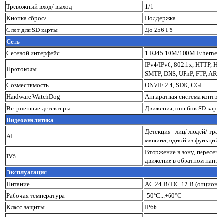
Тревожный вход/ выход
1/1
Кнопка сброса
Поддержка
Слот для SD карты
До 256 Гб
Сеть
Сетевой интерфейс
1 RJ45 10M/100M Etherne
IPv4/IPv6, 802.1x, HTTP, 
Протоколы
SMTP, DNS, UPnP, FTP, A
Совместимость
ONVIF 2.4, SDK, CGI
Hardware WatchDog
Аппаратная система контр
Встроенные детекторы
Движения, ошибок SD карт
Видеоаналитика
Детекция - лиц/ людей/ т
AI
машина, одной из функци
Вторжение в зону, пересе
IVS
движение в обратном нап
Эксплуатация
Питание
AC 24 В/ DC 12 В (опцио
Рабочая температура
-50°C...+60°С
Класс защиты
IP66