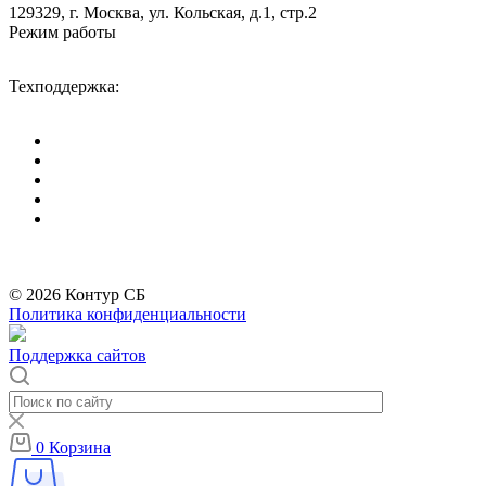
129329, г. Москва, ул. Кольская, д.1, стр.2
Режим работы
Пн-Пт: с 09-00 до 18-00 (МСК),
Сб-Вс: выходные дни.
Техподдержка:
info@divitec.ru
*
Бренды организации Meta, признанной экстремистской и запрещённой на
территории РФ
© 2026 Контур СБ
Политика конфиденциальности
Поддержка сайтов
0
Корзина