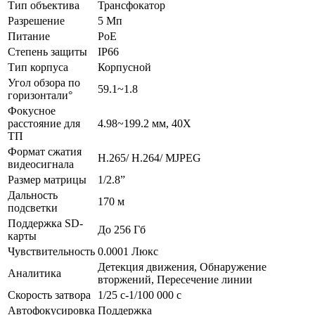
Тип объектива
Трансфокатор
Разрешение
5 Mп
Питание
PoE
Степень защиты
IP66
Тип корпуса
Корпусной
Угол обзора по
59.1~1.8
горизонтали°
Фокусное
расстояние для
4.98~199.2 мм, 40Х
ТП
Формат сжатия
H.265/ H.264/ MJPEG
видеосигнала
Размер матрицы
1/2.8”
Дальность
170 м
подсветки
Поддержка SD-
До 256 Гб
карты
Чувствительность
0.0001 Люкс
Детекция движения, Обнаружение
Аналитика
вторжений, Пересечение линии
Скорость затвора
1/25 с-1/100 000 с
Автофокусировка
Поддержка