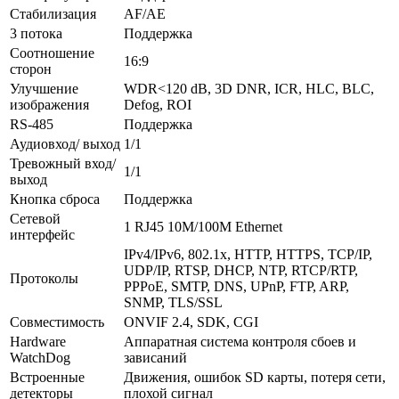
Стабилизация
AF/AE
3 потока
Поддержка
Соотношение
16:9
сторон
Улучшение
WDR<120 dB, 3D DNR, ICR, HLC, BLC,
изображения
Defog, ROI
RS-485
Поддержка
Аудиовход/ выход
1/1
Тревожный вход/
1/1
выход
Кнопка сброса
Поддержка
Сетевой
1 RJ45 10M/100M Ethernet
интерфейс
IPv4/IPv6, 802.1x, HTTP, HTTPS, TCP/IP,
UDP/IP, RTSP, DHCP, NTP, RTCP/RTP,
Протоколы
PPPoE, SMTP, DNS, UPnP, FTP, ARP,
SNМP, TLS/SSL
Совместимость
ONVIF 2.4, SDK, CGI
Hardware
Аппаратная система контроля сбоев и
WatchDog
зависаний
Встроенные
Движения, ошибок SD карты, потеря сети,
детекторы
плохой сигнал