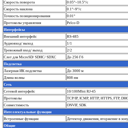
Скорость поворота
0.05°~10.5°/с
Скорость наклона
0.1°~9°/с
Точность позиционирования
0.01°
Протоколы управления
Pelco-D
Интерфейсы
Внешний интерфейс
RS-485
Аудиовход/ выход
1/1
Тревожный вход/ выход
2/2
Слот для MicroSD/ SDHC/ SDXC
До 256 Гб
Подсветка
Лазерная ИК подсветка
До 3000 м
Длина волны
808 нм
Сеть
Сетевой интерфейс
10/100Mbit RJ-45
Протоколы
TCP/IP, ICMP, HTTP, HTTPS, FTP, DHC
Совместимость
ONVIF, SDK
Интеллектуальные функции
Встроенные функции
Детектор движения, вторжение в зону
Общие