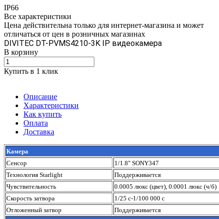
IP66
Все характеристики
Цена действительна только для интернет-магазина и может
отличаться от цен в розничных магазинах
DIVITEC DT-PVMS4210-3K IP видеокамера
В корзину
Купить в 1 клик
Описание
Характеристики
Как купить
Оплата
Доставка
Камера
Сенсор
1/1.8" SONY347
Технология Starlight
Поддерживается
Чувствительность
0.0005 люкс (цвет), 0.0001 люкс (ч/б)
Скорость затвора
1/25 с-1/100 000 с
Отложенный затвор
Поддерживается