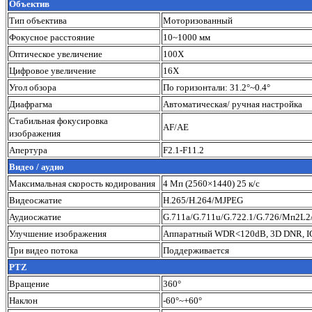
Объектив
Тип объектива
Моторизованный
Фокусное расстояние
10~1000 мм
Оптическое увеличение
100X
Цифровое увеличение
16X
Угол обзора
По горизонтали: 31.2°~0.4°
Диафрагма
Автоматическая/ ручная настройка
Стабильная фокусировка
AF/AE
изображения
Апертура
F2.1-F11.2
Видео / аудио
Максимальная скорость кодирования
4 Мп (2560×1440) 25 к/с
Видеосжатие
H.265/H.264/MJPEG
Аудиосжатие
G.711a/G.711u/G.722.1/G.726/Мп2
Улучшение изображения
Аппаратный WDR<120dB, 3D DNR, IC
Три видео потока
Поддерживается
PTZ
Вращение
360°
Наклон
-60°~+60°