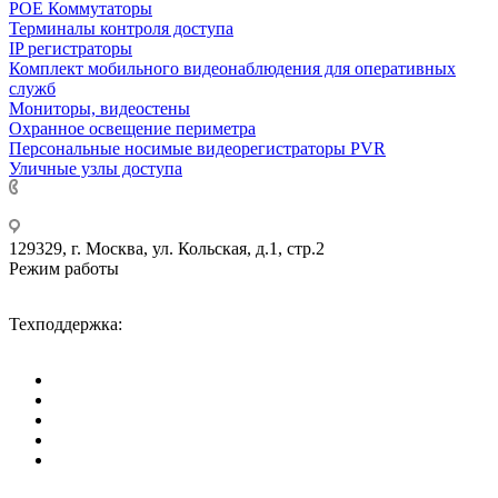
РОЕ Коммутаторы
Терминалы контроля доступа
IP регистраторы
Комплект мобильного видеонаблюдения для оперативных
служб
Мониторы, видеостены
Охранное освещение периметра
Персональные носимые видеорегистраторы PVR
Уличные узлы доступа
+7 495 275-14-25
129329, г. Москва, ул. Кольская, д.1, стр.2
Режим работы
Пн-Пт: с 09-00 до 18-00 (МСК),
Сб-Вс: выходные дни.
Техподдержка:
info@divitec.ru
*