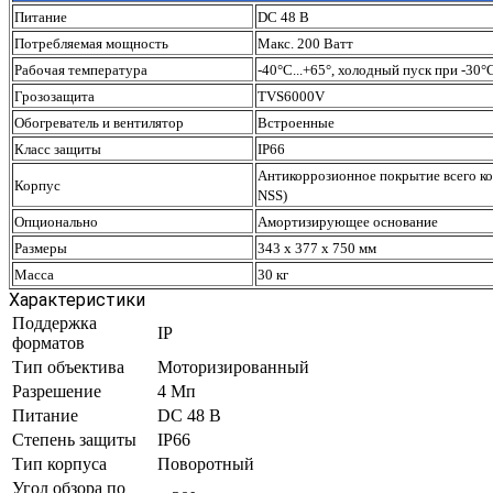
Питание
DC 48 В
Потребляемая мощность
Макс. 200 Ватт
Рабочая температура
-40°C...+65°, холодный пуск при -30°
Грозозащита
TVS6000V
Обогреватель и вентилятор
Встроенные
Класс защиты
IP66
Антикоррозионное покрытие всего кор
Корпус
NSS)
Опционально
Амортизирующее основание
Размеры
343 х 377 х 750 мм
Масса
30 кг
Характеристики
Поддержка
IP
форматов
Тип объектива
Моторизированный
Разрешение
4 Mп
Питание
DC 48 В
Степень защиты
IP66
Тип корпуса
Поворотный
Угол обзора по