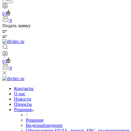
0
0
Подать заявку
0
0
Контакты
О нас
Новости
Проекты
Решения
Решения
Видеонаблюдение
Обнаружение БПЛА, дронов, БВС, квадракоптеров