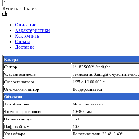
Купить в 1 клик
Описание
Характеристики
Как купить
Оплата
Доставка
Камера
Сенсор
1/1.8" SONY Starlight
Чувствительность
Технология Starlight с чувствительно
Скорость затвора
1/25 с-1/100 000 с
Отложенный затвор
Поддерживается
Объектив
Тип объектива
Моторизованный
Фокусное расстояние
10~860 мм
Оптический зум
86Х
Цифровой зум
16Х
Угол обзора
По горизонтали: 38.4°~0.49°