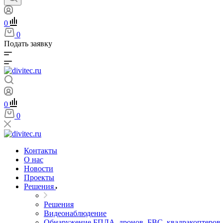
0
0
Подать заявку
0
0
Контакты
О нас
Новости
Проекты
Решения
Решения
Видеонаблюдение
Обнаружение БПЛА, дронов, БВС, квадракоптеров