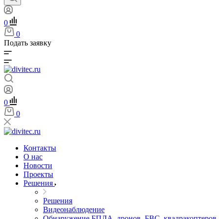
0
0
Подать заявку
0
0
Контакты
О нас
Новости
Проекты
Решения
Решения
Видеонаблюдение
Обнаружение БПЛА, дронов, БВС, квадракоптеров