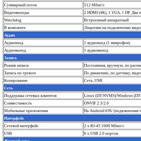
Суммарный поток
512 Мбит/с
Видеовыходы
2 HDMI (4K), 1 VGA, 1 DP. Два
Watchdog
Встроенный аппаратный
В комплекте
Лицензии на подключение виде
Аудио
Аудиовход
1 аудиовход (1 микрофон)
Аудиовыход
1 аудиовыход
Запись
Режим записи
Постоянная, вручную, по расп
Запись по тревоге
По движению, по датчику, виде
Копирование
Сеть, USB
Сеть
Поддержка сетевых клиентов
Linux (DT-NVMS)/Windows (D
Совместимость
ONVIF 2.3/2.6
Мобильные приложения
На Android/iOS/ (подключения ч
Интерфейс
Сетевой интерфейс
2 х RJ-45 1000 Мбит/с
USB
6 х USB 2.0 портов
Жесткий диск