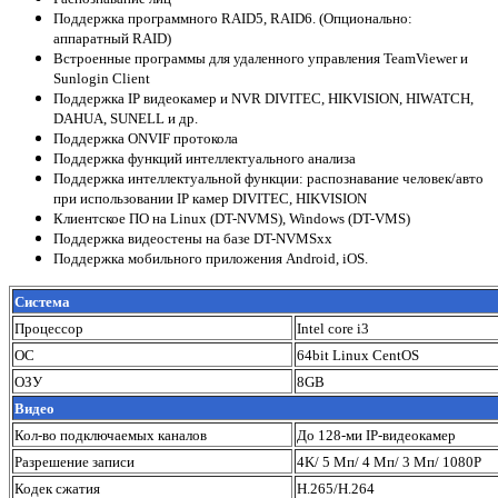
Поддержка программного RAID5, RAID6. (Опционально:
аппаратный RAID)
Встроенные программы для удаленного управления TeamViewer и
Sunlogin Client
Поддержка IP видеокамер и NVR DIVITEC, HIKVISION, HIWATCH,
DAHUA, SUNELL и др.
Поддержка ONVIF протокола
Поддержка функций интеллектуального анализа
Поддержка интеллектуальной функции: распознавание человек/авто
при использовании IP камер DIVITEC, HIKVISION
Клиентское ПО на Linux (DT-NVMS), Windows (DT-VMS)
Поддержка видеостены на базе DT-NVMSхх
Поддержка мобильного приложения Android, iOS.
Система
Процессор
Intel core i3
ОС
64bit Linux CentOS
ОЗУ
8GB
Видео
Кол-во подключаемых каналов
До 128-ми IP-видеокамер
Разрешение записи
4K/ 5 Mп/ 4 Mп/ 3 Mп/ 1080P
Кодек сжатия
H.265/H.264