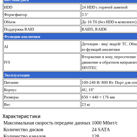
HDD
24 HDD с горячей заменой
Форм-фактор
3.5"
Объем
До 16 Тб (без HDD в комплекте)
Поддержка RAID
RAID5, RAID6
Функции аналитики
Детекция - лиц/ людей/ ТС. Об
AI
из функций аналитики
Вторжение в зону, пересечение
IVS
движение в обратном направлен
DIVITEC
Эксплуатация
Питание
100-240 В/ 800 Вт. Порт для оп
Корпус
4U, 19"
Размеры
650 × 440 × 176 мм
Вес
23 кг
Характеристики
Максимальная скорость передачи данных
1000 Мбит/с
Количество дисков
24 SATA
Количество каналов
128