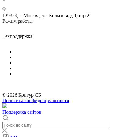
+7 495 275-14-25
129329, г. Москва, ул. Кольская, д.1, стр.2
Режим работы
Пн-Пт: с 09-00 до 18-00 (МСК),
Сб-Вс: выходные дни.
Техподдержка:
info@divitec.ru
*
Бренды организации Meta, признанной экстремистской и запрещённой на
территории РФ
© 2026 Контур СБ
Политика конфиденциальности
Поддержка сайтов