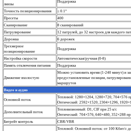
Поддержка
линзы
Точность позиционирования
≤ 0.1°
Пресеты
400
Сканирование
8 сканирований
Патрулирование
12 патрулей, до 32 настроек для каждого па
Дорожка
6 дорожек
Трехмерное
Поддержка
позиционирование
Настройка скорости
Автоматическая/ручная (0-8)
Память отключения питания
Поддержка
Можно установить время (1-240 минут) и за
Движение вхолостую
предустановленные позиции, патрулировани
маршрутов
Видео и аудио
Тепловой: 1280×1204, 1280×720, 704×576 пр
Основной поток
Оптический: 2592×1520, 2304×1296, 1920×1
Тепловизионный: D1, CIF при 25 к/с
Дополнительный поток
Оптический: 704×576, 640×480, 352×288 при
Битрейт контроль
CBR/VBR
Тепловой: Основной поток: от 100 Кбит/с д