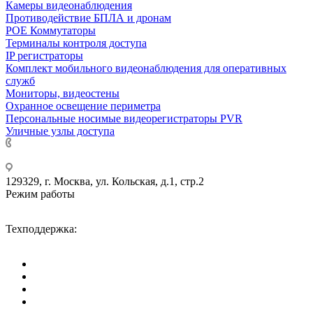
Камеры видеонаблюдения
Противодействие БПЛА и дронам
РОЕ Коммутаторы
Терминалы контроля доступа
IP регистраторы
Комплект мобильного видеонаблюдения для оперативных
служб
Мониторы, видеостены
Охранное освещение периметра
Персональные носимые видеорегистраторы PVR
Уличные узлы доступа
+7 495 275-14-25
129329, г. Москва, ул. Кольская, д.1, стр.2
Режим работы
Пн-Пт: с 09-00 до 18-00 (МСК),
Сб-Вс: выходные дни.
Техподдержка:
info@divitec.ru