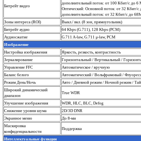
дополнительный поток: от 100 Кбит/с до 6
Битрейт видео
Оптический: Основной поток: от 32 Кбит/с 
дополнительный поток: от 32 Кбит/с до 68
Зоны интереса (ROI)
Выкл./ вкл. (8 зон, прямоугольник)
Битрейт аудио
64 Kbps (G.711), 128 Kbps (PCM)
Аудиосжатие
G.711 A-law, G.711 μ-law, PCM
Изображение
Настройка изображения
Яркость, резкость, контрастность
Зеркалирование
Горизонтальный / Вертикальный / Горизон
Управление FFC
Автоматическое / вручную
Баланс белого
Автоматический / Вольфрамовый / Флуоресц
Режим День/Ночь
Авто / Дневной режим / Ночной режим / Та
Широкий динамический
True WDR
диапазон
Улучшение изображения
WDR, HLC, BLC, Defog
Снижение уровня шума
2D/3D DNR
Экранное меню
До 8-ми
Маскировка
Поддержка
конфиденциальности
Интеллектуальные функции