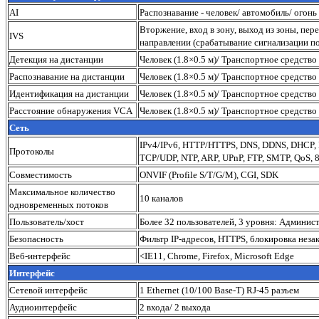
AI
Распознавание - человек/ автомобиль/ огонь
Вторжение, вход в зону, выход из зоны, пе
IVS
направлении (срабатывание сигнализации по
Детекция на дистанции
Человек (1.8×0.5 м)/ Транспортное средство 
Распознавание на дистанции
Человек (1.8×0.5 м)/ Транспортное средство (
Идентификация на дистанции
Человек (1.8×0.5 м)/ Транспортное средство (
Расстояние обнаружения VCA
Человек (1.8×0.5 м)/ Транспортное средство 
Сеть
IPv4/IPv6, HTTP/HTTPS, DNS, DDNS, DHCP,
Протоколы
TCP/UDP, NTP, ARP, UPnP, FTP, SMTP, QoS, 8
Совместимость
ONVIF (Profile S/T/G/M), CGI, SDK
Максимальное количество
10 каналов
одновременных потоков
Пользователь/хост
Более 32 пользователей, 3 уровня: Админис
Безопасность
Фильтр IP-адресов, HTTPS, блокировка незак
Веб-интерфейс
<IE11, Chrome, Firefox, Microsoft Edge
Интерфейс
Сетевой интерфейс
1 Ethernet (10/100 Base-T) RJ-45 разъем
Аудиоинтерфейс
2 входа/ 2 выхода