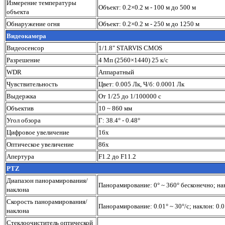
Измерение температуры
Объект: 0.2×0.2 м - 100 м до 500 м
объекта
Обнаружение огня
Объект: 0.2×0.2 м - 250 м до 1250 м
Видеокамера
Видеосенсор
1/1.8" STARVIS CMOS
Разрешение
4 Мп (2560×1440) 25 к/с
WDR
Аппаратный
Чувствительность
Цвет: 0.005 Лк, Ч/б: 0.0001 Лк
Выдержка
От 1/25 до 1/100000 с
Объектив
10 ~ 860 мм
Угол обзора
Г: 38.4° - 0.48°
Цифровое увеличение
16x
Оптическое увеличение
86x
Апертура
F1.2 до F11.2
PTZ
Диапазон панорамирования/
Панорамирование: 0° ~ 360° бесконечно; нак
наклона
Скорость панорамирования/
Панорамирование: 0.01° ~ 30°/с; наклон: 0.0
наклона
Стеклоочиститель оптической