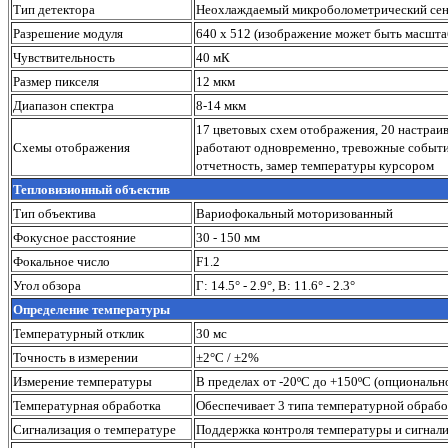
Тип детектора
Неохлаждаемый микроболометрический сен
Разрешение модуля
640 х 512 (изображение может быть масшт
Чувствительность
40 мК
Размер пикселя
12 мкм
Диапазон спектра
8-14 мкм
17 цветовых схем отображения, 20 настраив
Схемы отображения
работают одновременно, тревожные событ
отчетность, замер температуры курсором
Тепловизионный объектив
Тип объектива
Вариофокальный моторизованный
Фокусное расстояние
30 - 150 мм
Фокальное число
F1.2
Угол обзора
Г: 14.5° - 2.9°, В: 11.6° - 2.3°
Определение температуры
Температурный отклик
30 мс
Точность в измерении
±2°C / ±2%
Измерение температуры
В пределах от -20ºС до +150ºС (опциональн
Температурная обработка
Обеспечивает 3 типа температурной обработк
Сигнализация о температуре
Поддержка контроля температуры и сигнали