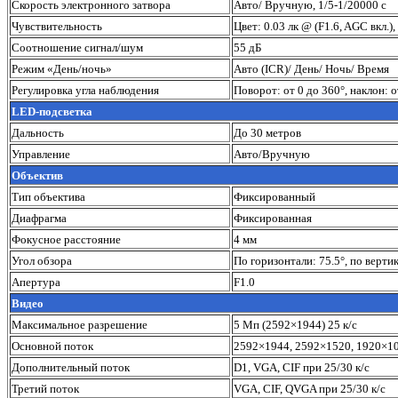
Скорость электронного затвора
Авто/ Вручную, 1/5-1/20000 с
Чувствительность
Цвет: 0.03 лк @ (F1.6, AGC вкл.)
Соотношение сигнал/шум
55 дБ
Режим «День/ночь»
Авто (ICR)/ День/ Ночь/ Время
Регулировка угла наблюдения
Поворот: от 0 до 360°, наклон: о
LED-подсветка
Дальность
До 30 метров
Управление
Авто/Вручную
Объектив
Тип объектива
Фиксированный
Диафрагма
Фиксированная
Фокусное расстояние
4 мм
Угол обзора
По горизонтали: 75.5°, по вертик
Апертура
F1.0
Видео
Максимальное разрешение
5 Mп (2592×1944) 25 к/с
Основной поток
2592×1944, 2592×1520, 1920×10
Дополнительный поток
D1, VGA, CIF при 25/30 к/с
Третий поток
VGA, CIF, QVGA при 25/30 к/с