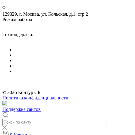
+7 495 275-14-25
129329, г. Москва, ул. Кольская, д.1, стр.2
Режим работы
Пн-Пт: с 09-00 до 18-00 (МСК),
Сб-Вс: выходные дни.
Техподдержка:
info@divitec.ru
*
Бренды организации Meta, признанной экстремистской и запрещённой на
территории РФ
© 2026 Контур СБ
Политика конфиденциальности
Поддержка сайтов
0
Корзина