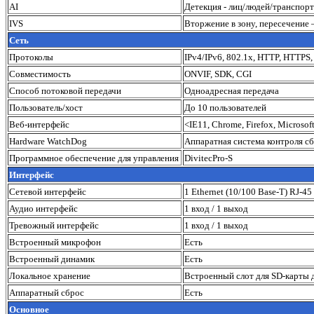
AI
Детекция - лиц/людей/транспорт
IVS
Вторжение в зону, пересечение 
Сеть
Протоколы
IPv4/IPv6, 802.1x, HTTP, HTTPS
Совместимость
ONVIF, SDK, CGI
Способ потоковой передачи
Одноадресная передача
Пользователь/хост
До 10 пользователей
Веб-интерфейс
<IE11, Chrome, Firefox, Microsof
Hardware WatchDog
Аппаратная система контроля сб
Программное обеспечение для управления
DivitecPro-S
Интерфейс
Сетевой интерфейс
1 Ethernet (10/100 Base-T) RJ-45
Аудио интерфейс
1 вход / 1 выход
Тревожный интерфейс
1 вход / 1 выход
Встроенный микрофон
Есть
Встроенный динамик
Есть
Локальное хранение
Встроенный слот для SD-карты 
Аппаратный сброс
Есть
Основное