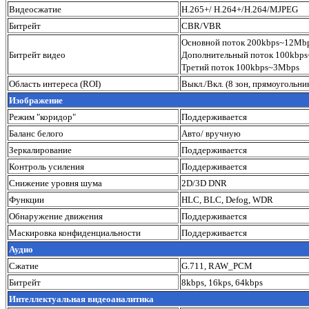
Видеосжатие
H.265+/ H.264+/H.264/MJPEG
Битрейт
CBR/VBR
Основной поток 200kbps~12Mb
Битрейт видео
Дополнительный поток 100kbp
Третий поток 100kbps~3Mbps
Область интереса (ROI)
Выкл./Вкл. (8 зон, прямоугольни
Изображение
Режим "коридор"
Поддерживается
Баланс белого
Авто/ вручную
Зеркалирование
Поддерживается
Контроль усиления
Поддерживается
Снижение уровня шума
2D/3D DNR
Функции
HLC, BLC, Defog, WDR
Обнаружение движения
Поддерживается
Маскировка конфиденциальности
Поддерживается
Аудио
Сжатие
G.711, RAW_PCM
Битрейт
8kbps, 16kps, 64kbps
Интеллектуальная видеоаналитика