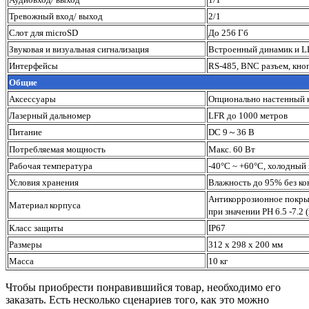
Тревожный вход/ выход
2/1
Слот для microSD
До 256 Гб
Звуковая и визуальная сигнализация
Встроенный динамик и L
Интерфейсы
RS-485, BNC разъем, кно
Общие
Аксессуары
Опционально настенный 
Лазерный дальномер
LFR до 1000 метров
Питание
DC 9～36 В
Потребляемая мощность
Макс. 60 Вт
Рабочая температура
-40°C ~ +60°C, холодный 
Условия хранения
Влажность до 95% без ко
Антикоррозионное покрыт
Материал корпуса
при значении PH 6.5 -7.2 
Класс защиты
IP67
Размеры
312 х 298 х 200 мм
Масса
10 кг
Чтобы приобрести понравившийся товар, необходимо его
заказать. Есть несколько сценариев того, как это можно