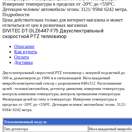
Измерение температуры в пределах от -20ºС до +550ºС.
Детекция человек/ автомобиль/ огонь: 3121/ 9584/ 6242 метра.
Подробности
Цена действительна только для интернет-магазина и может
отличаться от цен в розничных магазинах
DIVITEC DT-DLZ6447-F75 Двухспектральный
скоростной PTZ тепловизор
Описание
Как купить
Оплата
Доставка
Двухспектральный скоростной PTZ тепловизор с лазерной подсветкой до
500 м, дальномером до 1000 м и сигнализацией. Неохлаждаемый
микроболометрический сенсор с разрешением 640х512. Распознавание
целей - человек/автомобиль, детектор движения, измерение температуры,
контроль изменения температуры, контроль превышения температуры.
Фильтрация целей по типу и температуре. Измерение температуры в
пределах от -20ºС до +550ºС. Детекция человек/ автомобиль/ огонь: 3121/
9584/ 6242 метра.
Тепловизионный модуль
Тип детектора
Неохлаждаемый микробо