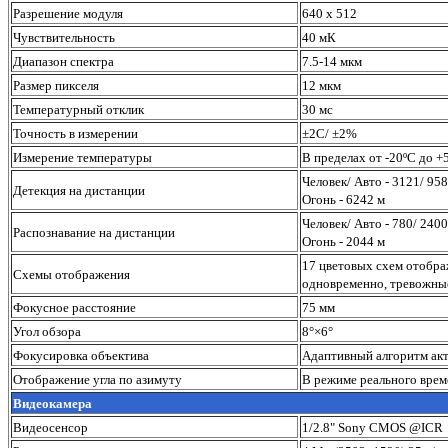
Разрешение модуля
640 х 512
Чувствительность
40 мК
Диапазон спектра
7.5-14 мкм
Размер пикселя
12 мкм
Температурный отклик
30 мс
Точность в измерении
±2С/ ±2%
Измерение температуры
В пределах от -20ºС до +
Человек/ Авто - 3121/ 95
Детекция на дистанции
Огонь - 6242 м
Человек/ Авто - 780/ 2400
Распознавание на дистанции
Огонь - 2044 м
17 цветовых схем отобра
Схемы отображения
одновременно, тревожны
Фокусное расстояние
75 мм
Угол обзора
8°×6°
Фокусировка объектива
Адаптивный алгоритм ак
Отображение угла по азимуту
В режиме реального врем
Видеокамера
Видеосенсор
1/2.8" Sony CMOS @ICR