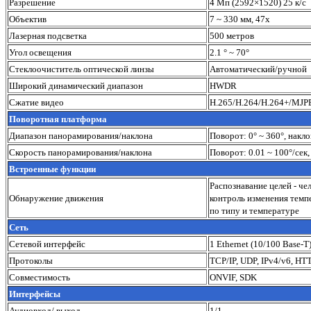
Разрешение
4 Мп (2592×1520) 25 к/с
Объектив
7 ~ 330 мм, 47х
Лазерная подсветка
500 метров
Угол освещения
2.1 ° ~ 70°
Стеклоочиститель оптической линзы
Автоматический/ручной
Широкий динамический диапазон
HWDR
Сжатие видео
H.265/H.264/H.264+/MJP
Поворотная платформа
Диапазон панорамирования/наклона
Поворот: 0° ~ 360°, накло
Скорость панорамирования/наклона
Поворот: 0.01 ~ 100°/сек,
Встроенные функции
Распознавание целей - че
Обнаружение движения
контроль изменения темп
по типу и температуре
Сеть
Сетевой интерфейс
1 Ethernet (10/100 Base-T
Протоколы
TCP/IP, UDP, IPv4/v6, HT
Совместимость
ONVIF, SDK
Интерфейсы
Аудиовход/ выход
1/1