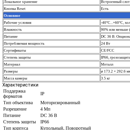
Локальное хранение
Встроенный слот 
Кнопка Reset
Есть
Основное
Рабочие условия
-40°C...+60°C, х
Влажность
90% или меньше (
Питание
DC 36 В. Опциона
Потребляемая мощность
24 Вт
Сертификаты
CE/FCC
Степень защиты
IP66, грозозащи
Материал
Металл
Размеры
ø 173.2 × 292.6 м
Масса камеры
3.5 кг
Характеристики
Поддержка
IP
форматов
Тип объектива
Моторизированный
Разрешение
4 Mп
Питание
DC 36 В
Степень защиты
IP66
Тип корпуса
Купольный, Поворотный