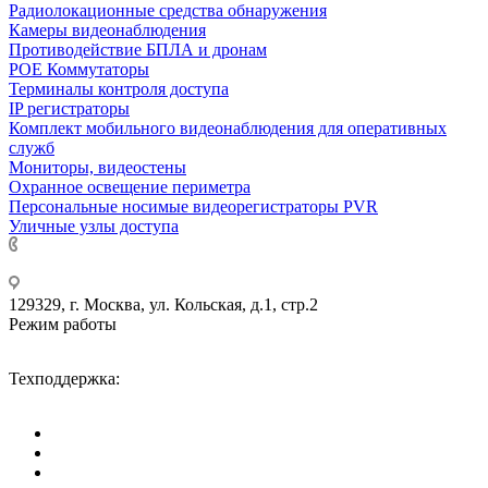
Радиолокационные средства обнаружения
Камеры видеонаблюдения
Противодействие БПЛА и дронам
РОЕ Коммутаторы
Терминалы контроля доступа
IP регистраторы
Комплект мобильного видеонаблюдения для оперативных
служб
Мониторы, видеостены
Охранное освещение периметра
Персональные носимые видеорегистраторы PVR
Уличные узлы доступа
+7 495 275-14-25
129329, г. Москва, ул. Кольская, д.1, стр.2
Режим работы
Пн-Пт: с 09-00 до 18-00 (МСК),
Сб-Вс: выходные дни.
Техподдержка:
info@divitec.ru