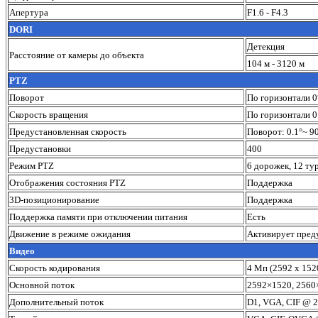
Апертура
F1.6 - F4.3
DORI
Детекция
Расстояние от камеры до объекта
104 м - 3120 м
PTZ
Поворот
По горизонтали 0°
Скорость вращения
По горизонтали 0.
Предустановленная скорость
Поворот: 0.1°~ 90
Предустановки
400
Режим PTZ
6 дорожек, 12 тур
Отображения состояния PTZ
Поддержка
3D-позиционирование
Поддержка
Поддержка памяти при отключении питания
Есть
Движение в режиме ожидания
Активирует преду
Видео
Скорость кодирования
4 Мп (2592 x 1520
Основной поток
2592×1520, 2560
Дополнительный поток
D1, VGA, CIF @ 2