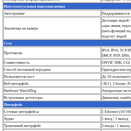
Интеллектуальная видеоаналитика
Автотрекинг
Поддерживается
Детекция людей/ 
одна линия, пере
Аналитика на камере
(пять функций по
подсчет людей
Сеть
IPv4, IPv6, TCP/
Протоколы
DHCP, NTP, DNS, 
Совместимость
ONVIF, SDK, CGI
Способ потоковой передачи
Одноадресная пе
Пользователь/хост
До 10 пользовате
Веб-интерфейс
<IE11, Chrome, Fi
Hardware WatchDog
Аппаратная систе
Встроенные детекторы
Движения, ошибок
Интерфейс
Сетевые интерфейсы
1 Ethernet (10/10
Аудио
1 вход / 1 выход
Тревожный интерфейс
2 входа / 1 выход