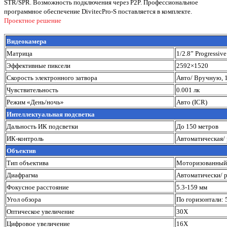
STR/SPR. Возможность подключения через P2P. Профессиональное
программное обеспечение DivitecPro-S поставляется в комплекте.
Проектное решение
Видеокамера
Матрица
1/2.8” Progressi
Эффективные пиксели
2592×1520
Скорость электронного затвора
Авто/ Вручную, 1
Чувствительность
0.001 лк
Режим «День/ночь»
Авто (ICR)
Интеллектуальная подсветка
Дальность ИК подсветки
До 150 метров
ИК-контроль
Автоматическая/
Объектив
Тип объектива
Моторизованный
Диафрагма
Автоматически/ 
Фокусное расстояние
5.3-159 мм
Угол обзора
По горизонтали: 5
Оптическое увеличение
30X
Цифровое увеличение
16X