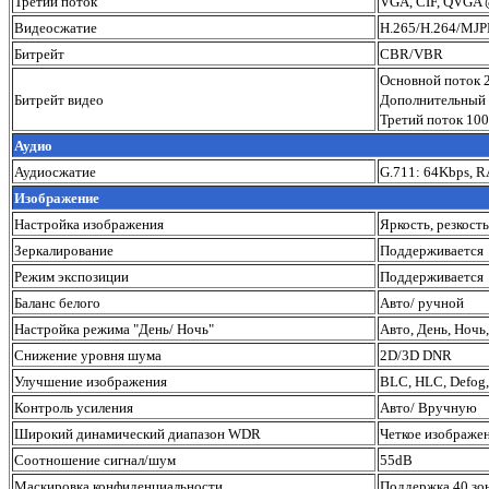
Третий поток
VGA, CIF, QVGA @
Видеосжатие
H.265/H.264/MJ
Битрейт
CBR/VBR
Основной поток
Битрейт видео
Дополнительный
Третий поток 10
Аудио
Аудиосжатие
G.711: 64Kbps,
Изображение
Настройка изображения
Яркость, резкост
Зеркалирование
Поддерживается
Режим экспозиции
Поддерживается
Баланс белого
Авто/ ручной
Настройка режима "День/ Ночь"
Авто, День, Ночь
Снижение уровня шума
2D/3D DNR
Улучшение изображения
BLC, HLC, Defog,
Контроль усиления
Авто/ Вручную
Широкий динамический диапазон WDR
Четкое изображен
Соотношение сигнал/шум
55dB
Маскировка конфиденциальности
Поддержка 40 зон