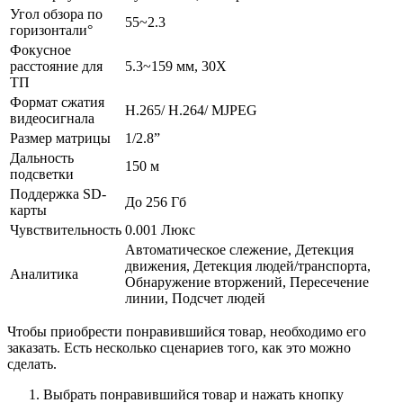
Угол обзора по
55~2.3
горизонтали°
Фокусное
расстояние для
5.3~159 мм, 30Х
ТП
Формат сжатия
H.265/ H.264/ MJPEG
видеосигнала
Размер матрицы
1/2.8”
Дальность
150 м
подсветки
Поддержка SD-
До 256 Гб
карты
Чувствительность
0.001 Люкс
Автоматическое слежение, Детекция
движения, Детекция людей/транспорта,
Аналитика
Обнаружение вторжений, Пересечение
линии, Подсчет людей
Чтобы приобрести понравившийся товар, необходимо его
заказать. Есть несколько сценариев того, как это можно
сделать.
Выбрать понравившийся товар и нажать кнопку