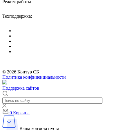
Режим работы
Пн-Пт: с 09-00 до 18-00 (МСК),
Сб-Вс: выходные дни.
Техподдержка:
info@divitec.ru
*
Бренды организации Meta, признанной экстремистской и запрещённой на
территории РФ
© 2026 Контур СБ
Политика конфиденциальности
Поддержка сайтов
0
Корзина
Ваша корзина пуста