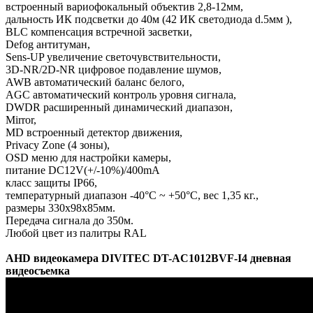
встроенный вариофокальный объектив 2,8-12мм,
дальность ИК подсветки до 40м (42 ИК светодиода d.5мм ),
BLC компенсация встречной засветки,
Defog антитуман,
Sens-UP увеличение светочувствительности,
3D-NR/2D-NR цифровое подавление шумов,
AWB автоматический баланс белого,
AGC автоматический контроль уровня сигнала,
DWDR расширенный динамический диапазон,
Mirror,
MD встроенный детектор движения,
Privacy Zone (4 зоны),
OSD меню для настройки камеры,
питание DC12V(+/-10%)/400mA
класс защиты IP66,
температурный диапазон -40°C ~ +50°C, вес 1,35 кг.,
размеры 330х98х85мм.
Передача сигнала до 350м.
Любой цвет из палитры RAL
AHD видеокамера DIVITEC DT-AC1012BVF-I4 дневная
видеосъемка