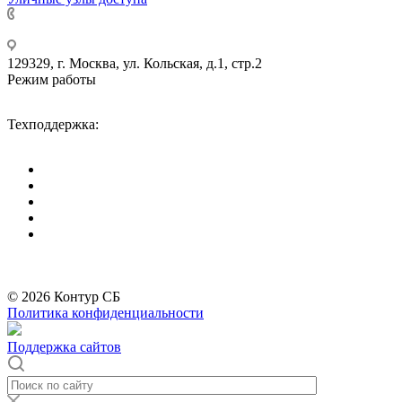
+7 495 275-14-25
129329, г. Москва, ул. Кольская, д.1, стр.2
Режим работы
Пн-Пт: с 09-00 до 18-00 (МСК),
Сб-Вс: выходные дни.
Техподдержка:
info@divitec.ru
*
Бренды организации Meta, признанной экстремистской и запрещённой на
территории РФ
© 2026 Контур СБ
Политика конфиденциальности
Поддержка сайтов