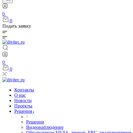
0
0
Подать заявку
0
0
Контакты
О нас
Новости
Проекты
Решения
Решения
Видеонаблюдение
Обнаружение БПЛА, дронов, БВС, квадракоптеров