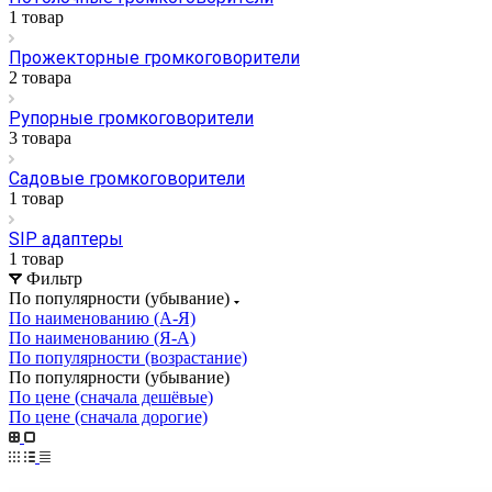
1 товар
Прожекторные громкоговорители
2 товара
Рупорные громкоговорители
3 товара
Садовые громкоговорители
1 товар
SIP адаптеры
1 товар
Фильтр
По популярности (убывание)
По наименованию (А-Я)
По наименованию (Я-А)
По популярности (возрастание)
По популярности (убывание)
По цене (сначала дешёвые)
По цене (сначала дорогие)