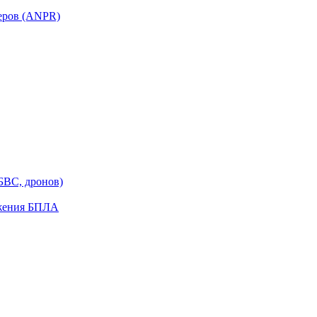
еров (ANPR)
БВС, дронов)
ужения БПЛА