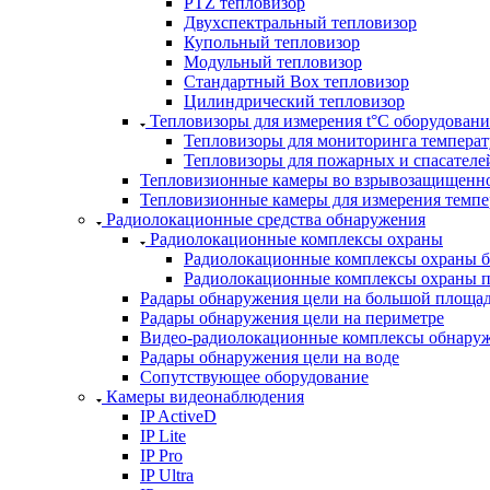
PTZ тепловизор
Двухспектральный тепловизор
Купольный тепловизор
Модульный тепловизор
Стандартный Box тепловизор
Цилиндрический тепловизор
Тепловизоры для измерения t°С оборудовани
Тепловизоры для мониторинга темпера
Тепловизоры для пожарных и спасателе
Тепловизионные камеры во взрывозащищенно
Тепловизионные камеры для измерения темпе
Радиолокационные средства обнаружения
Радиолокационные комплексы охраны
Радиолокационные комплексы охраны 
Радиолокационные комплексы охраны п
Радары обнаружения цели на большой площа
Радары обнаружения цели на периметре
Видео-радиолокационные комплексы обнаруж
Радары обнаружения цели на воде
Сопутствующее оборудование
Камеры видеонаблюдения
IP ActiveD
IP Lite
IP Pro
IP Ultra