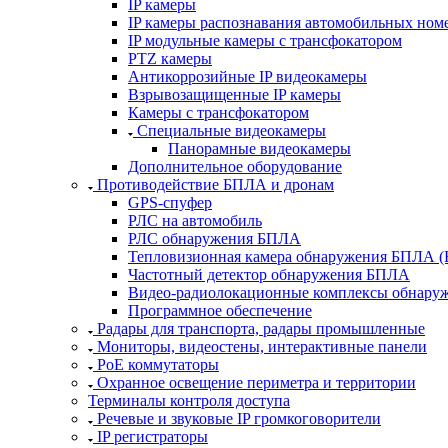
IP камеры
IP камеры распознавания автомобильных ном
IP модульные камеры с трансфокатором
PTZ камеры
Антикоррозийные IP видеокамеры
Взрывозащищенные IP камеры
Камеры c трансфокатором
Специальные видеокамеры
Панорамные видеокамеры
Дополнительное оборудование
Противодействие БПЛА и дронам
GPS-спуфер
РЛС на автомобиль
РЛС обнаружения БПЛА
Тепловизионная камера обнаружения БПЛА (
Частотный детектор обнаружения БПЛА
Видео-радиолокационные комплексы обнар
Программное обеспечение
Радары для транспорта, радары промышленные
Мониторы, видеостены, интерактивные панели
РоЕ коммутаторы
Охранное освещение периметра и территории
Терминалы контроля доступа
Речевые и звуковые IP громкоговорители
IP регистраторы