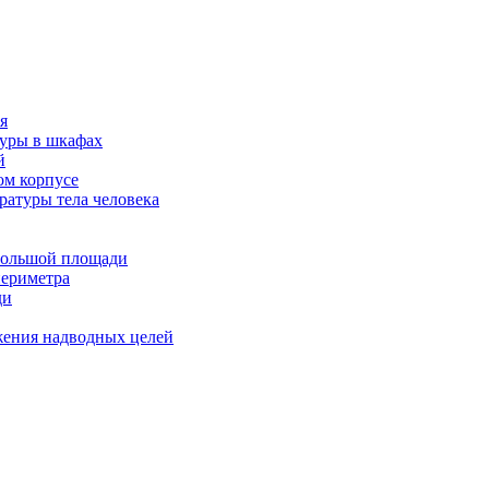
я
туры в шкафах
й
м корпусе
ратуры тела человека
большой площади
ериметра
ди
ения надводных целей